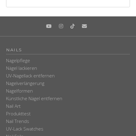
NAILS
Nagelpflege
Nägel lackieren
UV-Nagellack entfernen
Nagelverlängerung
Nagelformen
Künstliche Nägel entfernen
Nail Art
Produkttest
Nail Trends
UV-Lack Swatches