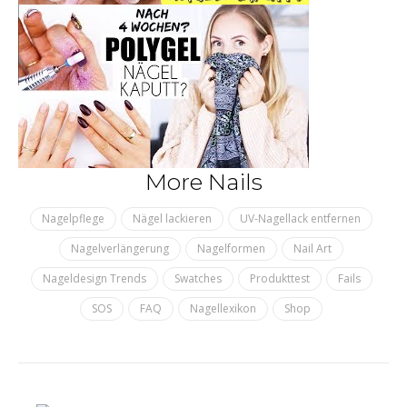
More Nails
Nagelpflege
Nägel lackieren
UV-Nagellack entfernen
Nagelverlängerung
Nagelformen
Nail Art
Nageldesign Trends
Swatches
Produkttest
Fails
SOS
FAQ
Nagellexikon
Shop