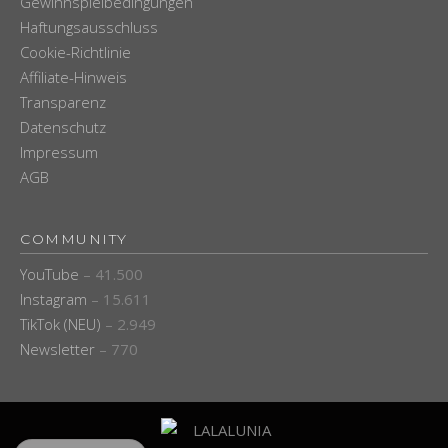
Gewinnspielbedingungen
Haftungsausschluss
Cookie-Richtlinie
Affiliate-Hinweis
Transparenz
Datenschutz
Impressum
AGB
COMMUNITY
YouTube
– 41.500
Instagram
– 15.611
TikTok (NEU)
– 2.949
Newsletter
– 770