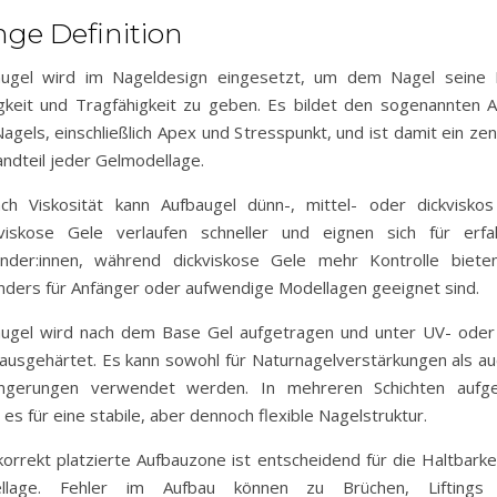
nge Definition
augel wird im Nageldesign eingesetzt, um dem Nagel seine 
gkeit und Tragfähigkeit zu geben. Es bildet den sogenannten 
agels, einschließlich Apex und Stresspunkt, und ist damit ein zen
ndteil jeder Gelmodellage.
ch Viskosität kann Aufbaugel dünn-, mittel- oder dickviskos
viskose Gele verlaufen schneller und eignen sich für erfa
nder:innen, während dickviskose Gele mehr Kontrolle biete
ders für Anfänger oder aufwendige Modellagen geeignet sind.
augel wird nach dem Base Gel aufgetragen und unter UV- oder
 ausgehärtet. Es kann sowohl für Naturnagelverstärkungen als au
ängerungen verwendet werden. In mehreren Schichten aufge
 es für eine stabile, aber dennoch flexible Nagelstruktur.
korrekt platzierte Aufbauzone ist entscheidend für die Haltbarke
llage. Fehler im Aufbau können zu Brüchen, Liftings