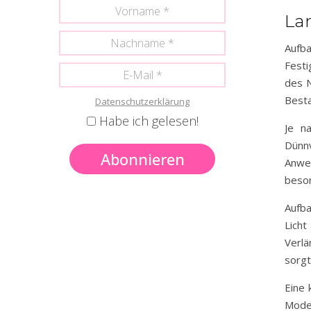
La
Aufb
Festi
des N
Besta
Datenschutzerklärung
Habe ich gelesen!
Je na
Dünn
Anwe
beson
Aufb
Licht
Verl
sorgt
Eine 
Mode