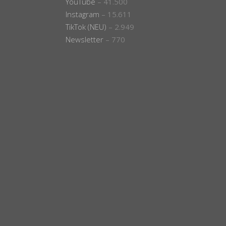
YouTube
– 41.500
Instagram
– 15.611
TikTok (NEU)
– 2.949
Newsletter
– 770