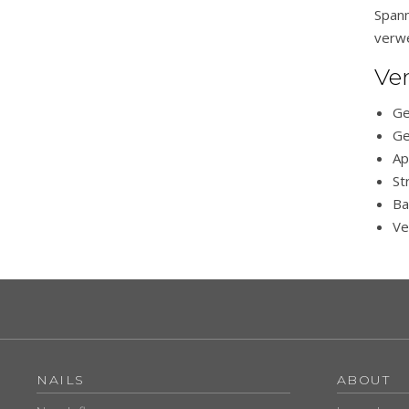
Span
verw
Ve
Ge
Ge
Ap
St
Ba
Ve
NAILS
ABOUT