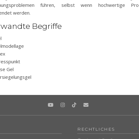
nungsproblemen führen, selbst wenn hochwertige Pro
endet werden.
rwandte Begriffe
l
lmodellage
ex
resspunkt
se Gel
rsiegelungsgel
RECHTLICHES