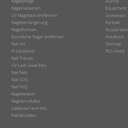
Nagelpflege
Journal
Nägel lackieren
Equipment
UV-Nagellack entfernen
Giveaways
Nagelverlängerung
Kontakt
Nagelformen
Kooperatio
Künstliche Nägel entfernen
Feedback
Nail Art
Sitemap
Produkttest
RSS-Feed
Nail Trends
UV-Lack Swatches
Nail Fails
Nail SOS
Nail FAQ
Nagellexikon
Nagelprodukte
Lalalunia Favorites
Rabattcodes