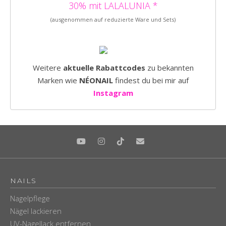
30% mit LALALUNIA *
(ausgenommen auf reduzierte Ware und Sets)
Weitere
aktuelle Rabattcodes
zu bekannten
Marken wie
NÉONAIL
findest du bei mir auf
Instagram
NAILS
Nagelpflege
Nägel lackieren
UV-Nagellack entfernen