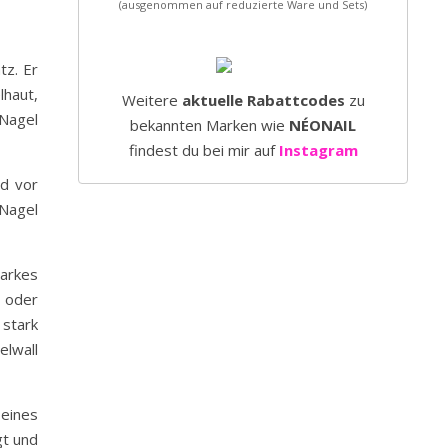
(ausgenommen auf reduzierte Ware und Sets)
tz. Er
haut,
Weitere
aktuelle Rabattcodes
zu
 Nagel
bekannten Marken wie
NÉONAIL
findest du bei mir auf
Instagram
nd vor
 Nagel
tarkes
n oder
stark
elwall
 eines
gt und