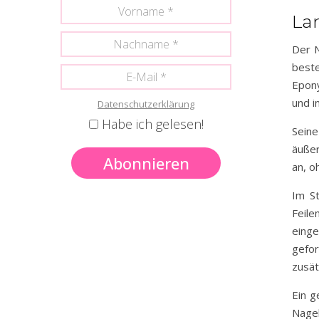
La
Der N
best
Epony
und i
Datenschutzerklärung
Habe ich gelesen!
Seine
äußer
an, o
Im St
Feile
eing
gefor
zusät
Ein g
Nagel