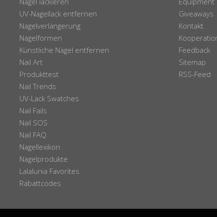
Nägel lackieren
Equipment
UV-Nagellack entfernen
Giveaways
Nagelverlängerung
Kontakt
Nagelformen
Kooperatio
Künstliche Nägel entfernen
Feedback
Nail Art
Sitemap
Produkttest
RSS-Feed
Nail Trends
UV-Lack Swatches
Nail Fails
Nail SOS
Nail FAQ
Nagellexikon
Nagelprodukte
Lalalunia Favorites
Rabattcodes