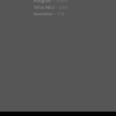
Instagram
– 15.610
TikTok (NEU)
– 2.951
Newsletter
– 770