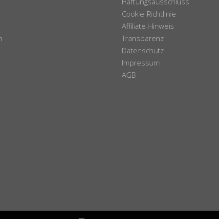
Haftungsausschluss
Cookie-Richtlinie
Affiliate-Hinweis
n
Transparenz
Datenschutz
Impressum
AGB