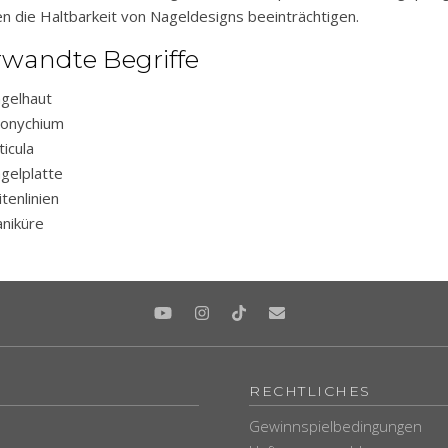
n die Haltbarkeit von Nageldesigns beeinträchtigen.
rwandte Begriffe
gelhaut
onychium
ticula
gelplatte
itenlinien
niküre
RECHTLICHES
Gewinnspielbedingungen