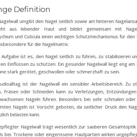
nge Definition
agelwall umgibt den Nagel seitlich sowie am hinteren Nagelansa
eht aus lebender Haut und bildet gemeinsam mit Nagel
chium und Cuticula einen wichtigen Schutzmechanismus für den
nsbesondere für die Nagelmatrix.
 Aufgabe ist es, den Nagel seitlich zu führen, zu stabilisieren u
en Einflüssen zu schützen. Ein gesunder Nagelwall liegt eng am
hne stark gerötet, geschwollen oder schmerzhaft zu sein.
udioalltag ist der Nagelwall ein sensibler Arbeitsbereich. Zu s
n, Fräsen oder Schneiden kann zu Verletzungen, Entzündunge
ewachsenen Nägeln führen. Besonders bei sehr schmalen oder 
mten Nägeln ist Vorsicht geboten, da seitlicher Druck den Nag
zlich belasten kann.
epflegter Nagelwall trägt wesentlich zur sauberen Gesamtoptik
s bei. Trockene oder eingerissene Hautpartien wirken ungepfle