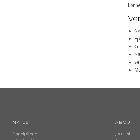
könne
Ve
Na
Ep
Cu
Na
Se
Ma
NAILS
ABOUT
Nagelpflege
Journal