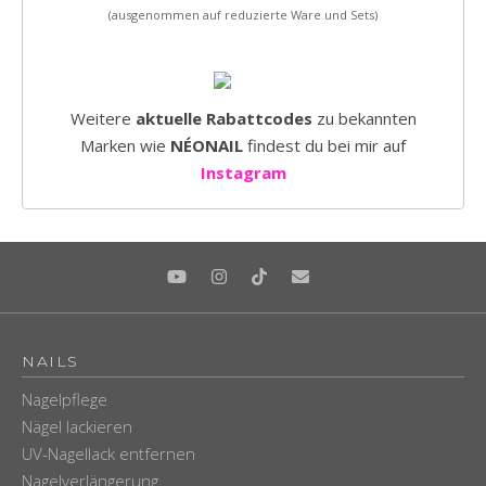
(ausgenommen auf reduzierte Ware und Sets)
Weitere
aktuelle Rabattcodes
zu bekannten
Marken wie
NÉONAIL
findest du bei mir auf
Instagram
NAILS
Nagelpflege
Nägel lackieren
UV-Nagellack entfernen
Nagelverlängerung