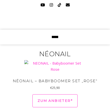
NÉONAIL
NÉONAIL – BABYBOOMER SET „ROSE“
€
25,90
ZUM ANBIETER*