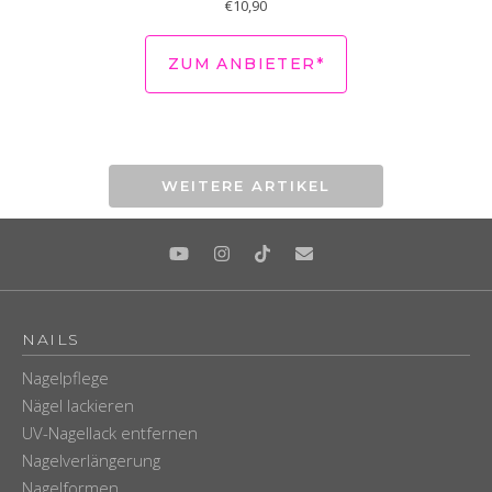
€
10,90
ZUM ANBIETER*
WEITERE ARTIKEL
NAILS
Nagelpflege
Nägel lackieren
UV-Nagellack entfernen
Nagelverlängerung
Nagelformen