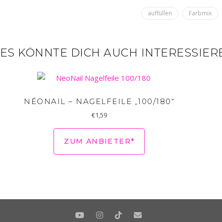
auffüllen
Farbmix
IES KÖNNTE DICH AUCH INTERESSIER
NÉONAIL – NAGELFEILE „100/180“
€
1,59
ZUM ANBIETER*