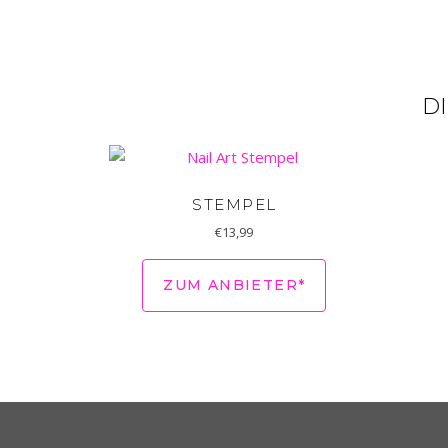
D
STEMPEL
€
13,99
ZUM ANBIETER*