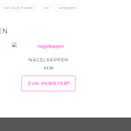
Gel, Acryl, Powder
Set
verlängern
EN
NAGELKAPPEN
€
3,99
ZUM ANBIETER*