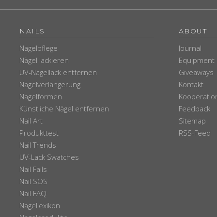
NAILS
ABOUT
Nagelpflege
Journal
Nägel lackieren
Equipment
UV-Nagellack entfernen
Giveaways
Nagelverlängerung
Kontakt
Nagelformen
Kooperatio
Künstliche Nägel entfernen
Feedback
Nail Art
Sitemap
Produkttest
RSS-Feed
Nail Trends
UV-Lack Swatches
Nail Fails
Nail SOS
Nail FAQ
Nagellexikon