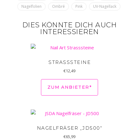
Nagelfolien
Ombré
Pink
UV-Nagellack
DIES KÖNNTE DICH AUCH
INTERESSIEREN
STRASSSTEINE
€
12,49
ZUM ANBIETER*
NAGELFRÄSER „JD500“
€
65,99