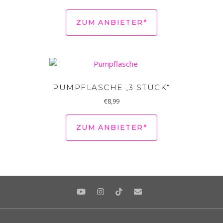
ZUM ANBIETER*
PUMPFLASCHE „3 STÜCK“
€
8,99
ZUM ANBIETER*