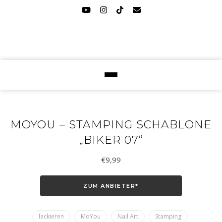
MOYOU – STAMPING SCHABLONE
„BIKER 07“
€
9,99
ZUM ANBIETER*
lackieren
MoYou
Nail Art
Stamping