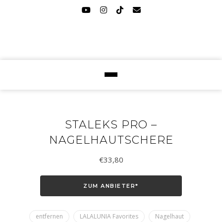
STALEKS PRO –
NAGELHAUTSCHERE
€
33,80
ZUM ANBIETER*
entfernen
LALALUNIA Favorites
Nagelhaut