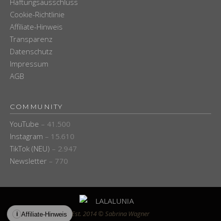
Haftungsausschluss
Cookie-Richtlinie
Affiliate-Hinweis
Transparenz
Datenschutz
Impressum
AGB
COMMUNITY
YouTube
– 41.500
Instagram
– 15.610
TikTok (NEU)
– 2.947
Newsletter
– 770
Est. 2014 © Sabrina Wagner
Affiliate-Hinweis
i