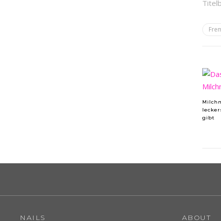
Titel
Frem
Milch
lecker
gibt
NAILS
ABOUT