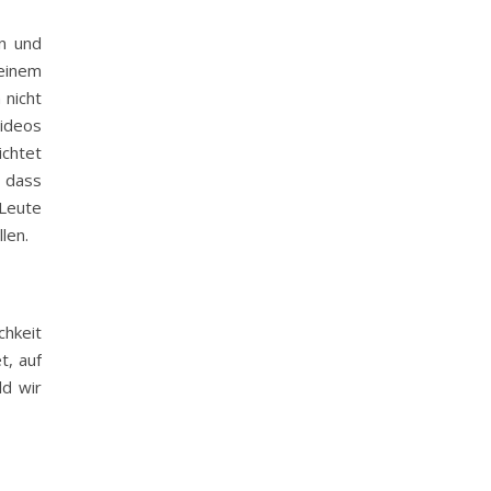
en und
einem
 nicht
Videos
ichtet
, dass
 Leute
len.
chkeit
t, auf
ld wir