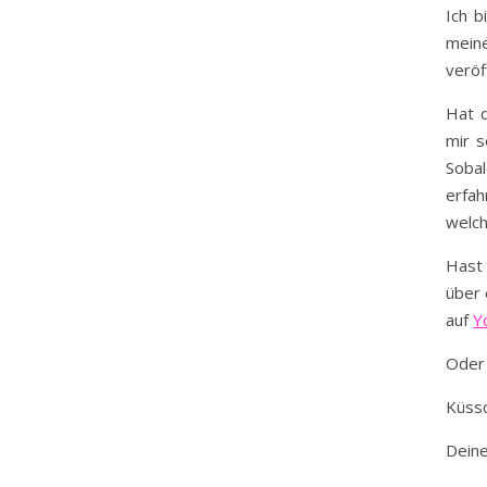
Ich b
mein
veröf
Hat d
mir s
Soba
erfa
welch
Hast
über 
auf
Y
Oder 
Küss
Dein