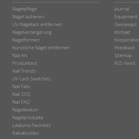
Nagelpflege
Journal
Nägel lackieren
Equipment
UV-Nagellack entfernen
Giveaways
Nagelverlängerung
Kontakt
Nagelformen
Kooperatio
Künstliche Nägel entfernen
Feedback
Nail Art
Sitemap
Produkttest
RSS-Feed
Nail Trends
UV-Lack Swatches
Nail Fails
Nail SOS
Nail FAQ
Nagellexikon
Nagelprodukte
Lalalunia Favorites
Rabattcodes