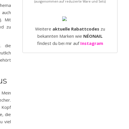
(ausgenommen auf reduzierte Ware und Sets)
 Thema
d auch
). Mit
yd zu
Weitere
aktuelle Rabattcodes
zu
bekannten Marken wie
NÉONAIL
findest du bei mir auf
Instagram
. die
utlich
hört
us
. Mein
echer.
 Kopf
e, die
u viel