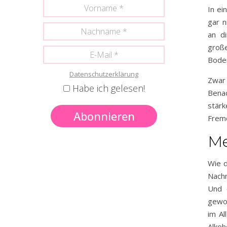
In ei
gar n
an di
groß
Boden
Datenschutzerklärung
Zwar
Habe ich gelesen!
Benac
stä
Fremd
Me
Wie d
Nachn
Und 
gewor
im Al
Alkoh