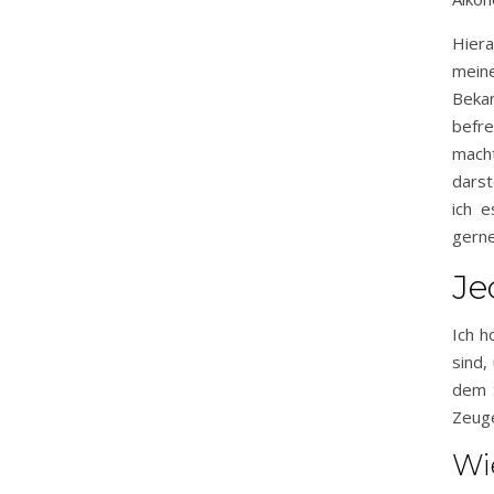
Hiera
mein
Bekan
befre
macht
darst
ich e
gerne
Je
Ich h
sind,
dem S
Zeuge
Wi