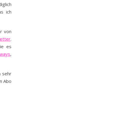
iglich
s ich
hr von
etter
.
ie es
aways
,
 sehr
in Abo