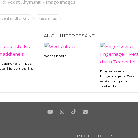
bild: Vedat Xhymshiti / imago images
denfeindlichkeit
Rassismus
AUCH INTERESSANT
Wochenbett
mädcheneis – Das
ste Eis seit es Eis
Eingerissener
Fingernagel – Was 
— Rettung durch
Teebeutel
RECHTLICHES