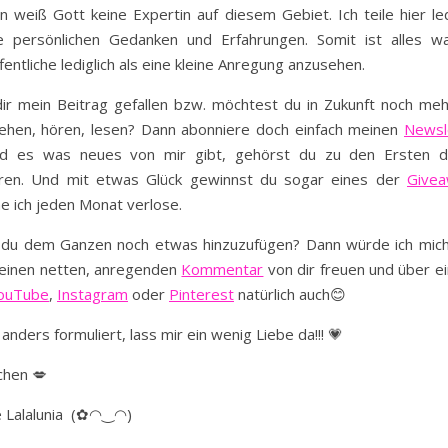
in weiß Gott keine Expertin auf diesem Gebiet. Ich teile hier led
e persönlichen Gedanken und Erfahrungen. Somit ist alles wa
fentliche lediglich als eine kleine Anregung anzusehen.
ir mein Beitrag gefallen bzw. möchtest du in Zukunft noch me
ehen, hören, lesen? Dann abonniere doch einfach meinen
Newsl
ld es was neues von mir gibt, gehörst du zu den Ersten d
hren. Und mit etwas Glück gewinnst du sogar eines der
Give
e ich jeden Monat verlose.
 du dem Ganzen noch etwas hinzuzufügen? Dann würde ich mich
einen netten, anregenden
Kommentar
von dir freuen und über e
ouTube
,
Instagram
oder
Pinterest
natürlich auch😊
anders formuliert, lass mir ein wenig Liebe da!!! 💗
chen 💋
e Lalalunia (✿◠‿◠)