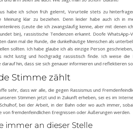
us habe ich schon früh gelernt, Vorurteile stets zu hinterfrag
e Meinung klar zu beziehen. Denn leider habe auch ich in m
ntenkreis (Leute die ich zwangsläufig kenne, aber mit denen ich
undet bin), rassistische Tendenzen erkannt. Doofe WhatsApp-
en dann mal die Runde, die dunkelhäutige Menschen als unterbel
ellen sollten. Ich habe glaube ich als einzige Person geschrieben
s nicht lustig und hochgradig rassistisch finde. Ich weise die
 darauf hin, dass sie sich genauer informieren und reflektieren sol
de Stimme zählt
offe sehr, dass wir alle, die gegen Rassismus und Fremdenfeindli
 unseren Stimmen jetzt und in Zukunft erheben, sei es im Interne
chulhof, bei der Arbeit, in der Bahn oder wo auch immer, soba
 von fremdenfeindlichen Ereignissen oder Äußerungen werden.
e immer an dieser Stelle