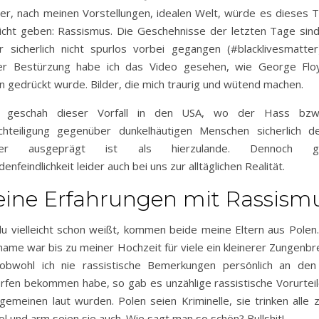
ner, nach meinen Vorstellungen, idealen Welt, würde es dieses
icht geben: Rassismus. Die Geschehnisse der letzten Tage sin
r sicherlich nicht spurlos vorbei gegangen (#blacklivesmatter
er Bestürzung habe ich das Video gesehen, wie George Flo
 gedrückt wurde. Bilder, die mich traurig und wütend machen.
 geschah dieser Vorfall in den USA, wo der Hass bzw
hteiligung gegenüber dunkelhäutigen Menschen sicherlich de
rker ausgeprägt ist als hierzulande. Dennoch ge
enfeindlichkeit leider auch bei uns zur alltäglichen Realität.
ine Erfahrungen mit Rassism
u vielleicht schon weißt, kommen beide meine Eltern aus Polen
ame war bis zu meiner Hochzeit für viele ein kleinerer Zungenbr
obwohl ich nie rassistische Bemerkungen persönlich an den
fen bekommen habe, so gab es unzählige rassistische Vorurteil
lgemeinen laut wurden. Polen seien Kriminelle, sie trinken alle z
ol und arm seien sie auch. Wie sagt man so schön? Bullshit!