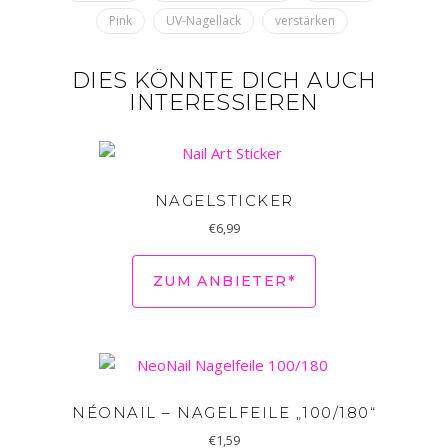
Pink
UV-Nagellack
verstärken
DIES KÖNNTE DICH AUCH
INTERESSIEREN
NAGELSTICKER
€
6,99
ZUM ANBIETER*
NÉONAIL – NAGELFEILE „100/180“
€
1,59