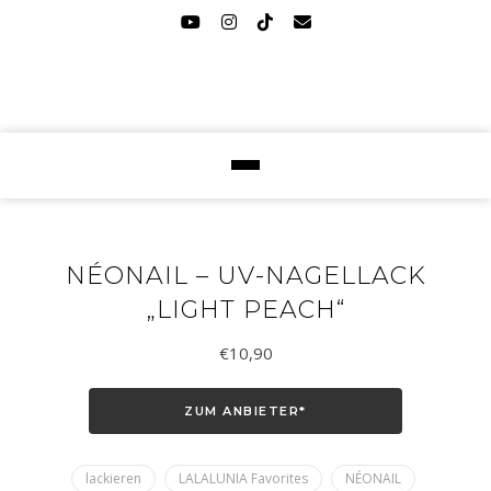
NÉONAIL – UV-NAGELLACK
„LIGHT PEACH“
€
10,90
ZUM ANBIETER*
lackieren
LALALUNIA Favorites
NÉONAIL