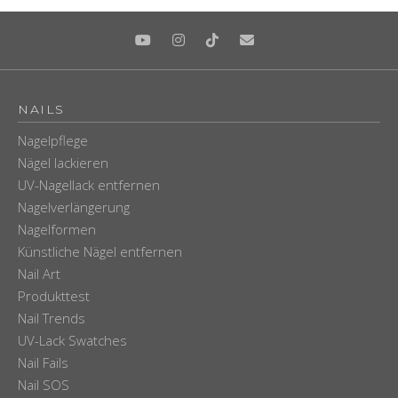
NAILS
Nagelpflege
Nägel lackieren
UV-Nagellack entfernen
Nagelverlängerung
Nagelformen
Künstliche Nägel entfernen
Nail Art
Produkttest
Nail Trends
UV-Lack Swatches
Nail Fails
Nail SOS