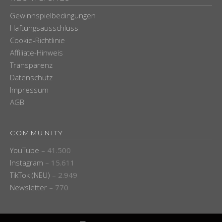
Gewinnspielbedingungen
Haftungsausschluss
Cookie-Richtlinie
Affiliate-Hinweis
Transparenz
Datenschutz
Impressum
AGB
COMMUNITY
YouTube
– 41.500
Instagram
– 15.611
TikTok (NEU)
– 2.949
Newsletter
– 770