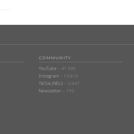
COMMUNITY
YouTube
– 41.500
Instagram
– 15.610
TikTok (NEU)
– 2.947
Newsletter
– 770