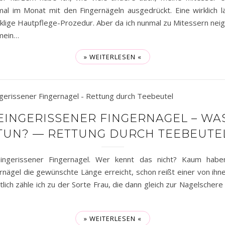
al im Monat mit den Fingernägeln ausgedrückt. Eine wirklich l
klige Hautpflege-Prozedur. Aber da ich nunmal zu Mitessern nei
mein…
» WEITERLESEN «
EINGERISSENER FINGERNAGEL – WA
TUN? — RETTUNG DURCH TEEBEUTE
eingerissener Fingernagel. Wer kennt das nicht? Kaum haben
rnägel die gewünschte Länge erreicht, schon reißt einer von ihne
tlich zähle ich zu der Sorte Frau, die dann gleich zur Nagelschere 
» WEITERLESEN «