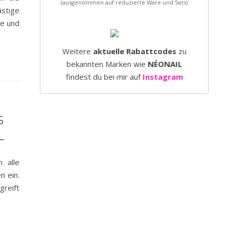
(ausgenommen auf reduzierte Ware und Sets)
ästige
ge und
Weitere
aktuelle Rabattcodes
zu
bekannten Marken wie
NÉONAIL
findest du bei mir auf
Instagram
S
L
 alle
n ein.
greift