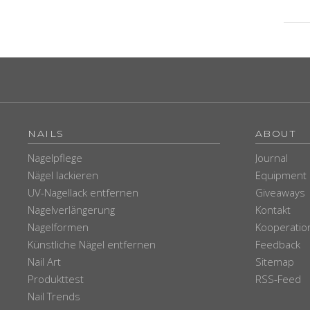
NAILS
ABOUT
Nagelpflege
Journal
Nägel lackieren
Equipment
UV-Nagellack entfernen
Giveaways
Nagelverlängerung
Kontakt
Nagelformen
Kooperatio
Künstliche Nägel entfernen
Feedback
Nail Art
Sitemap
Produkttest
RSS-Feed
Nail Trends